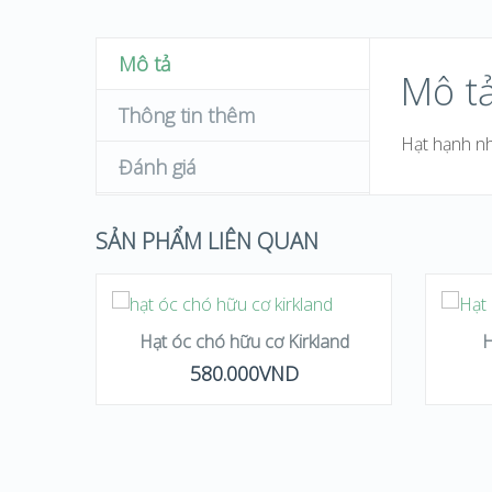
Mô tả
Mô t
Thông tin thêm
Hạt hạnh nh
Đánh giá
SẢN PHẨM LIÊN QUAN
THÊM VÀO GIỎ
HÀNG
Hạt óc chó hữu cơ Kirkland
H
580.000
VND
QUICK LOOK
VIEW DETAILS