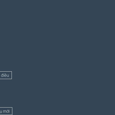
 điều
vụ mới