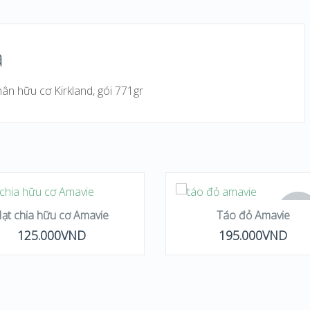
ả
ân hữu cơ Kirkland, gói 771gr
THÊM VÀO GIỎ
HÀNG
ĐỌC TIẾP
OUT 
ạt chia hữu cơ Amavie
Táo đỏ Amavie
STOC
125.000
VND
195.000
VND
QUICK LOOK
QUICK LOOK
VIEW DETAILS
VIEW DETAILS