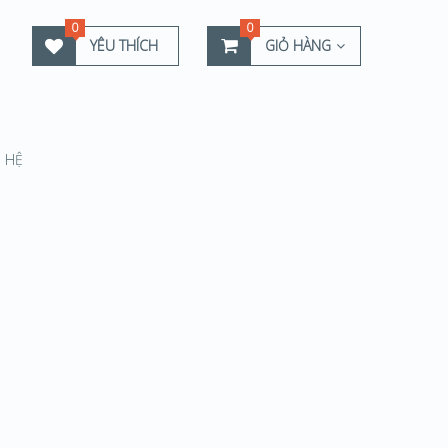
0
0
YÊU THÍCH
GIỎ HÀNG
 HỆ