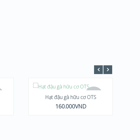
ĐỌC TIẾP
OF
OUT OF
Hạt đậu gà hữu cơ OTS
K
STOCK
160.000
VND
QUICK LOOK
VIEW DETAILS