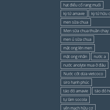
hạt điểu cổ rang muối
kỳ tử amavie
kỳ tử hữu 
men sữa chua
Men sữa chua thuần chay
men ủ sữa chua
mật ong lên men
mật ong nhãn
nước a
nước anolyte mua ở đâu
Nước cốt dừa vietcoco
siro hạnh phúc
táo đỏ amavie
táo đỏ h
tự làm socola
yến mạch hữu cơ