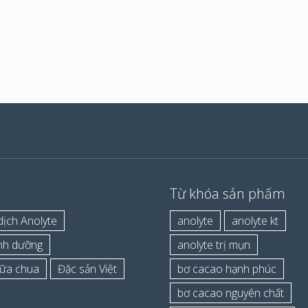
Từ khóa sản phẩm
ịch Anolyte
anolyte
anolyte kt
inh dưỡng
anolyte trị mụn
ữa chua
Đặc sản Việt
bơ cacao hạnh phúc
bơ cacao nguyên chất