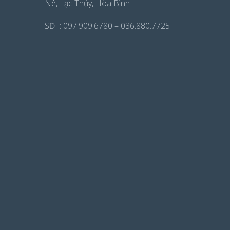
Nê, Lạc Thủy, Hòa Bình
SĐT: 097.909.6780 – 036.880.7725