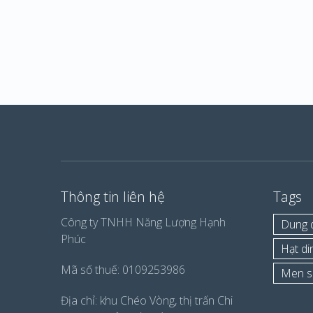
Thông tin liên hệ
Tags
Công ty TNHH Năng Lượng Hạnh
Dung d
Phúc
Hạt d
Mã số thuế: 0109253986
Men s
Địa chỉ: khu Chéo Vòng, thị trấn Chi