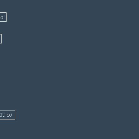
cơ
ữu cơ