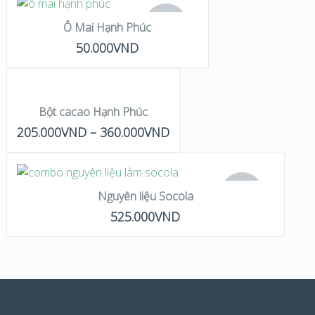
OUT OF
Ô Mai Hạnh Phúc
STOCK
QUICK LOOK
50.000
VND
LỰA CHỌN CÁC
VIEW DETAILS
TÙY CHỌN
Bột cacao Hạnh Phúc
QUICK LOOK
205.000
VND
–
360.000
VND
VIEW DETAILS
ĐỌC TIẾP
OUT OF
Nguyên liệu Socola
STOCK
QUICK LOOK
525.000
VND
VIEW DETAILS