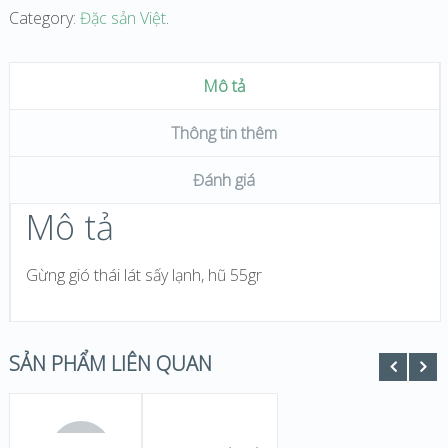
Category:
Đặc sản Việt
.
Mô tả
Thông tin thêm
Đánh giá
Mô tả
Gừng gió thái lát sấy lạnh, hũ 55gr
SẢN PHẨM LIÊN QUAN
THÊM
ĐỌC
VÀO GIỎ
TIẾP
HÀNG
OUT OF