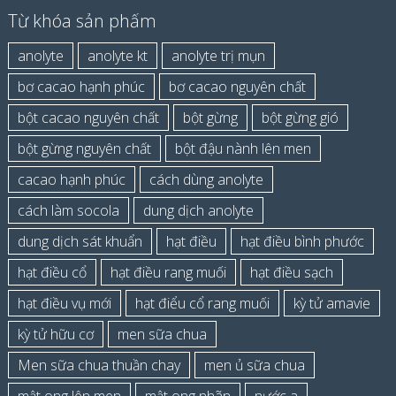
Từ khóa sản phẩm
anolyte
anolyte kt
anolyte trị mụn
bơ cacao hạnh phúc
bơ cacao nguyên chất
bột cacao nguyên chất
bột gừng
bột gừng gió
bột gừng nguyên chất
bột đậu nành lên men
cacao hạnh phúc
cách dùng anolyte
cách làm socola
dung dịch anolyte
dung dịch sát khuẩn
hạt điều
hạt điều bình phước
hạt điều cổ
hạt điều rang muối
hạt điều sạch
hạt điều vụ mới
hạt điểu cổ rang muối
kỳ tử amavie
kỳ tử hữu cơ
men sữa chua
Men sữa chua thuần chay
men ủ sữa chua